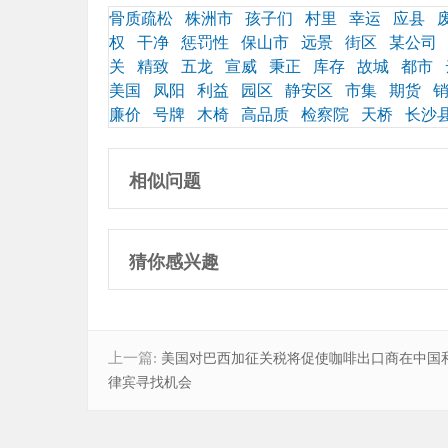
骨质疏松
株洲市
孩子们
村里
幸运
应县
权
干净
惩罚性
保山市
远景
街区
某公司
关
精致
五龙
宣威
秉正
库存
故城
都市
美国
凤阳
利益
园区
静安区
市集
期货
廉价
号牌
木椅
高品质
检察院
天桥
长沙
相似问题
猜你感兴趣
上一篇:
美国对巴西加征关税将促使咖啡出口商在中国
律宾寻找机会