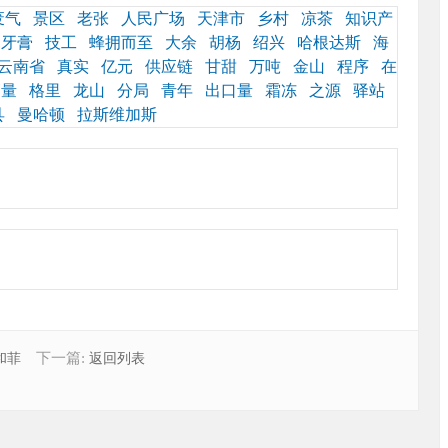
废气
景区
老张
人民广场
天津市
乡村
凉茶
知识产
牙膏
技工
蜂拥而至
大余
胡杨
绍兴
哈根达斯
海
云南省
真实
亿元
供应链
甘甜
万吨
金山
程序
在
销量
格里
龙山
分局
青年
出口量
霜冻
之源
驿站
县
曼哈顿
拉斯维加斯
下一篇:
和菲
返回列表