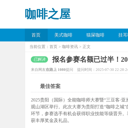
咖啡之屋
首页
美式咖啡
猫屎咖啡
挂耳
当前位置：
首页
>
咖啡资讯
> 正文
报名参赛名额已过半！2
已解决
来自网友
在路上 1080
提问
提问时间：2025-07-30 22:28:2
最佳答案
2025贵阳（国际）全能咖啡师大赛暨“三豆客·亚
观山湖区举行。此次大赛为贵阳打造“咖啡之城
环节，参赛选手有机会获得职业技能等级晋升。
获丰厚奖金及礼品。