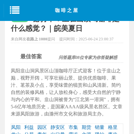
当前位置：
首页
>
咖啡资讯
> 正文
咖啡之屋
必打卡！坐在山顶喝咖啡是
已解决
什么感觉？｜皖美夏日
来自网友
在路上 1080
提问
提问时间：2025-06-24 23:00:37
最佳答案
问答题库
08
位专家为你答疑解惑
凤阳韭山洞风景区山顶咖啡厅正式迎客！位于韭山之
巅，视野开阔，可享壮丽山景。提供优质咖啡、果
汁、茗茶及小点，享受味蕾的犒赏和山风清新。简约
自然的装修风格，让人放松身心，感受大自然的宁静
与内心的平和。韭山洞被誉为“江北第一溶洞”，拥有
5-6亿年地质历史，是国家AAAA级风景名胜区。文章
来源凤阳旅游，由滁州市文化和旅游局主办。
凤阳
利益
园区
静安区
市集
期货
销量
格里