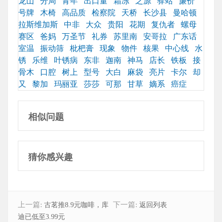
龙山
分局
青年
出口量
霜冻
之源
驿站
廉价
号牌
木椅
高品质
检察院
天桥
长沙县
曼哈顿
拉斯维加斯
中非
大众
贵阳
花期
复仇者
螺母
赛区
爸妈
万圣节
礼券
苏里南
安哥拉
广东话
室温
振动筛
枇杷膏
现象
物件
核果
中心线
水
锈
乐维
叶锈病
东非
迦南
神马
店长
铁板
接
骨木
口腔
树上
型号
大白
麻袋
亮片
卡尔
却
又
黎加
玛丽亚
莎莎
可那
甘草
嫡系
癌症
相似问题
猜你感兴趣
上一篇:
下一篇:
古茗推8.9元咖啡，库
返回列表
迪已低至3.99元