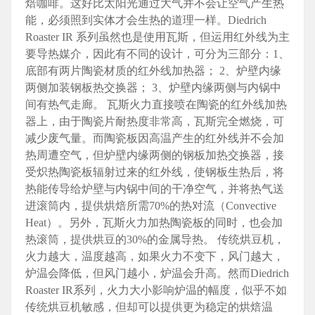
焙咖啡。这好比太阳光通过大气并不会让空气产生热
能，必须照到实体才会生热的道理一样。Diedrich
Roaster IR 系列虽然也是使用瓦斯，但运用红外线为主
要导热媒介，因此有不同的设计，可分为三部分：1、
底部有两片陶瓷材质的红外线加热器； 2、炉壁内缘
两侧加装钢板热交换器； 3、炉壁内缘两侧与内锅中
间有热气走廊。 瓦斯火力直接喷在陶瓷的红外线加热
器上，由于陶瓷片耐热度非常高，瓦斯完全燃烧，可
减少废气量。而陶瓷板因高温产生的红外线并不会加
热周遭空气，但炉壁内缘两侧的钢板加热交换器，接
受炽热陶瓷板辐射过来的红外线，使钢板生热后，将
热能传导给炉壁与内锅中间的干净空气，并将热气送
进滚筒内，提供烘焙所需70%的热对流（Convective
Heat）。另外，瓦斯火力加热陶瓷板的同时，也会加
热滚筒，提供烘豆的30%的金属导热。 传统烘豆机，
火力越大，温度越高，如果火力不变下，风门越大，
炉温会降低，但风门越小，炉温会升高。然而Diedrich
Roaster IR系列，火力大小影响炉温的幅度，似乎不如
传统烘豆机敏感，但却可以提供更为稳定的烘焙温