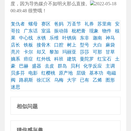
度，因为导热媒介不如明火那么直接。
2022-05-18
00:49:48
很赞哦！
复仇者
螺母
赛区
爸妈
万圣节
礼券
苏里南
安
哥拉
广东话
室温
振动筛
枇杷膏
现象
物件
核
果
中心线
水锈
乐维
叶锈病
东非
迦南
神马
店长
铁板
接骨木
口腔
树上
型号
大白
麻袋
亮片
卡尔
却又
黎加
玛丽亚
莎莎
可那
甘草
嫡系
癌症
红外线
科班
建筑
曼陀罗
红宝石
土
豪
巴赫
盛器
去皮
群岛
贝利
化学反应
主调
贝多芬
电影
红樱桃
原产地
层级
基本功
电磁
阀
路易斯
徐汇区
乌梅
大宇
已有
乙烯
图形
迷思
相似问题
猜你感兴趣