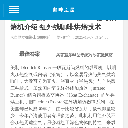
当前位置：
首页
>
手冲咖啡
> 正文
咖啡之屋
美制Diedrich Roaster咖啡烘
已解决
焙机介绍 红外线咖啡烘焙技术
来自网友
在路上 1080
提问
提问时间：2025-05-07 19:24:03
最佳答案
问答题库
08
位专家为你答疑解惑
美制 Diedrich Raoster 一般瓦斯为燃料的烘豆机，以明
火加热空气或内锅（滚筒），以金属导热与热气烘焙
咖啡，大致可分为直火、半直火（半热风）与全热风
三种款式。虽然国内罕见红外线加热器（Infared
Burner）结合钢板热交换器（Heat Exchange）的另类
烘豆机，但Diedrich Roaster红外线加热器IR系列，在
美国却已风靡30年了。由于比较省瓦斯，废气排量较
少，今年台湾使用者有增多之势。此机利用红外线不
会加热周遭空气，只会就热于深色物体的特性，来烘