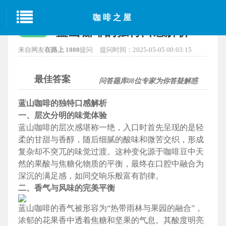
当前位置：
首页
>
蓝山咖啡
> 正文
咖啡之屋
蓝山咖啡的独特口感解析
已解决
来自网友
在路上 1080
提问
提问时间：2025-05-05 00:03:15
最佳答案
问答题库
08
位专家为你答疑解惑
蓝山咖啡的独特口感解析
一、层次分明的味觉体验
蓝山咖啡的层次感堪称一绝，入口时首先呈现的是轻
柔的甘甜与香醇，随后细腻的酸味和微苦交织，形成
复杂却不突兀的味觉过渡。这种变化源于咖啡豆中天
然的果酸与焦糖化物质的平衡，最终在口腔中融合为
深沉的满足感，如同交响乐般富有韵律。
二、香气与风味的完美平衡
蓝山咖啡的香气被形容为“热带雨林与果园的融合”，
浓郁的花果香中透着焦糖和坚果的气息。其酸度明亮