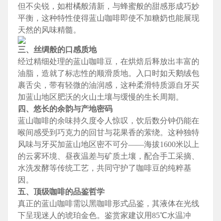
但不尖锐，如柑橘般清新，与蜂蜜般的甜感形成巧妙
平衡，这种特性使得蓝山咖啡即使不加糖奶也能展现
天然的风味精髓。
三、丝绸般的口感质地
经过精细处理的蓝山咖啡豆，在烘焙后释放出丰富的
油脂，造就了标志性的顺滑质地。入口时如天鹅绒包
裹舌尖，带有轻微的油润感，这种柔滑特质源自牙买
加蓝山地区肥沃的火山土壤与缓慢的生长周期。
四、悠长的余韵与产地密码
蓝山咖啡的余味持久度令人惊叹，饮后数分钟仍能在
喉间感受到巧克力的回甘与花果香的萦绕。这种独特
风味与牙买加蓝山地区密不可分——海拔1600米以上
的云雾环境、昼夜温差与矿质土壤，配合手工采摘、
水洗发酵等传统工艺，共同守护了咖啡豆的纯粹基
因。
五、顶级咖啡的品鉴哲学
真正的蓝山咖啡需以黑咖啡形式品鉴，其液体在光线
下呈现迷人的琥珀金色。鉴赏家建议用85℃水温冲