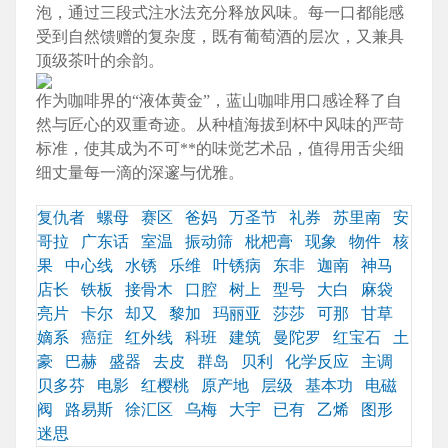
泡，通过三段式注水法充分释放风味。每一口都能感
受到自然馈赠的复杂度，既有葡萄酒的层次，又兼具
顶级茶叶的余韵。
作为咖啡界的“液体黄金”，蓝山咖啡用口感诠释了自
然与匠心的双重奇迹。从种植海拔到杯中风味的严苛
标准，使其成为不可**的味觉艺术品，值得用舌尖细
细丈量每一滴的深邃与优雅。
复仇者
螺母
赛区
爸妈
万圣节
礼券
苏里南
安
哥拉
广东话
室温
振动筛
枇杷膏
现象
物件
核
果
中心线
水锈
乐维
叶锈病
东非
迦南
神马
店长
铁板
接骨木
口腔
树上
型号
大白
麻袋
亮片
卡尔
却又
黎加
玛丽亚
莎莎
可那
甘草
嫡系
癌症
红外线
科班
建筑
曼陀罗
红宝石
土
豪
巴赫
盛器
去皮
群岛
贝利
化学反应
主调
贝多芬
电影
红樱桃
原产地
层级
基本功
电磁
阀
路易斯
徐汇区
乌梅
大宇
已有
乙烯
图形
迷思